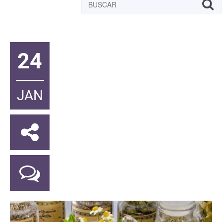
24
JAN