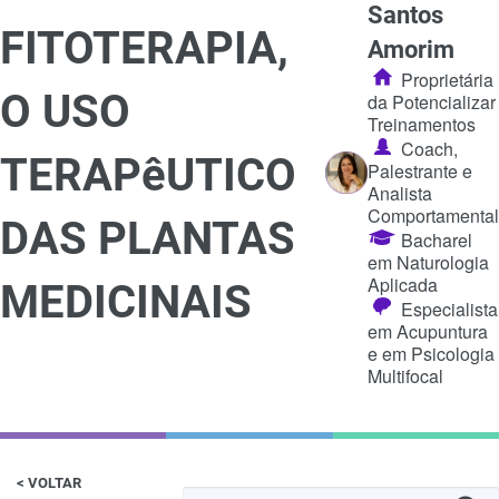
Santos
FITOTERAPIA,
Amorim
Proprietária
O USO
da Potencializar
Treinamentos
Coach,
TERAPêUTICO
Palestrante e
Analista
Comportamental
DAS PLANTAS
Bacharel
em Naturologia
Aplicada
MEDICINAIS
Especialista
em Acupuntura
e em Psicologia
Multifocal
< VOLTAR