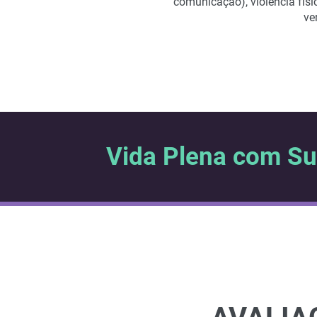
comunicação), violência físi
ve
Vida Plena com S