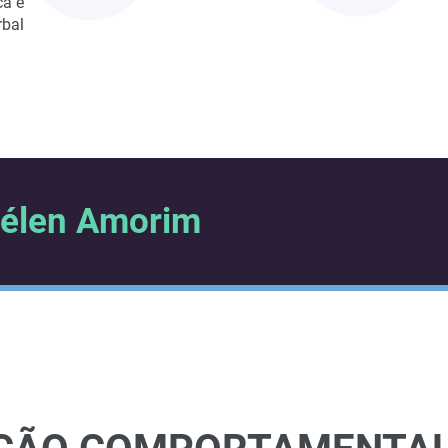
ca e
rbal
uélen Amorim