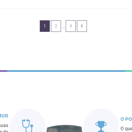
...
1
2
3
8
MOR
O P
suas
O que
r do