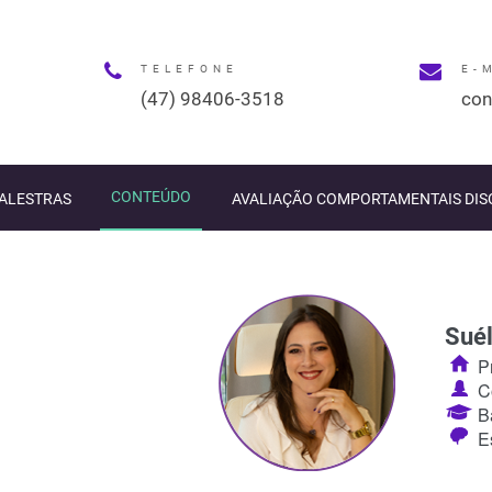
TELEFONE
E-
(47) 98406-3518
con
CONTEÚDO
PALESTRAS
AVALIAÇÃO COMPORTAMENTAIS DIS
Sué
Pr
Co
Ba
Es