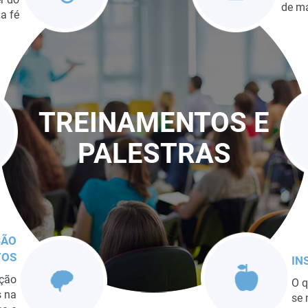
de ma
a fé
TREINAMENTOS E
PALESTRAS
ÇÃO
TOS
IN
ação
O q
s na
se 