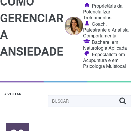
COMO
Proprietária da
Potencializar
GERENCIAR
Treinamentos
Coach,
Palestrante e Analista
A
Comportamental
Bacharel em
Naturologia Aplicada
ANSIEDADE
Especialista em
Acupuntura e em
Psicologia Multifocal
< VOLTAR