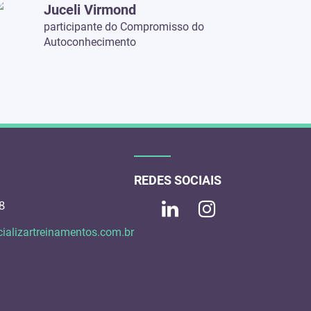
Juceli Virmond
participante do Compromisso do
Autoconhecimento
REDES SOCIAIS
8
ializartreinamentos.com.br