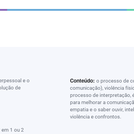
Conteúdo:
erpessoal e o
o processo de c
olução de
comunicação), violência físi
processo de interpretação, 
para melhorar a comunicação
empatia e o saber ouvir, int
violência e confrontos.
r em 1 ou 2